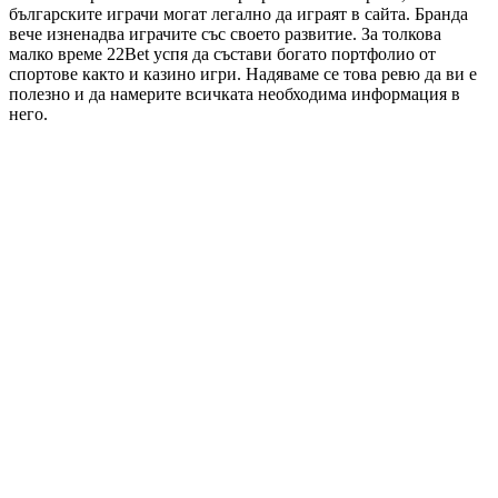
българските играчи могат легално да играят в сайта. Бранда
вече изненадва играчите със своето развитие. За толкова
малко време 22Bet успя да състави богато портфолио от
спортове както и казино игри. Надяваме се това ревю да ви е
полезно и да намерите всичката необходима информация в
него.