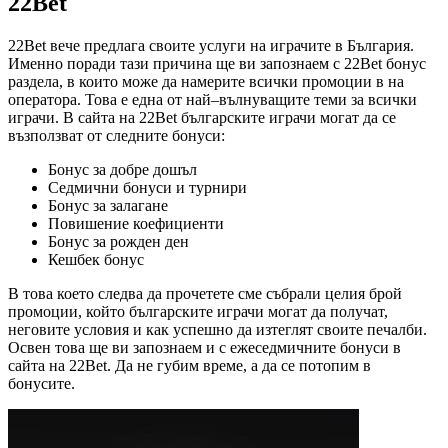
22Bet
22Bet вече предлага своите услуги на играчите в България.
Именно поради тази причина ще ви запознаем с 22Bet бонус
раздела, в които може да намерите всички промоции в на
оператора. Това е една от най–вълнуващите теми за всички
играчи. В сайта на 22Bet българските играчи могат да се
възползват от следните бонуси:
Бонус за добре дошъл
Седмични бонуси и турнири
Бонус за залагане
Повишение коефициенти
Бонус за рожден ден
Кешбек бонус
В това което следва да прочетете сме събрали целия брой
промоции, който българските играчи могат да получат,
неговите условия и как успешно да изтеглят своите печалби.
Освен това ще ви запознаем и с ежеседмичните бонуси в
сайта на 22Bet. Да не губим време, а да се потопим в
бонусите.