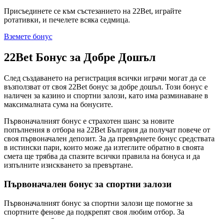
Присъединете се към състезанието на 22Bet, играйте
ротативки, и печелете всяка седмица.
Вземете бонус
22Bet Бонус за Добре Дошъл
След създаването на регистрация всички играчи могат да се
възползват от своя 22Bet бонус за добре дошъл. Този бонус е
наличен за казино и спортни залози, като има разминаване в
максималната сума на бонусите.
Първоначалният бонус е страхотен шанс за новите
попълнения в отбора на 22Bet България да получат повече от
своя първоначален депозит. За да превърнете бонус средствата
в истински пари, които може да изтеглите обратно в своята
смета ще трябва да спазите всички правила на бонуса и да
изпълните изискването за превъртане.
Първоначален бонус за спортни залози
Първоначалният бонус за спортни залози ще помогне за
спортните фенове да подкрепят своя любим отбор. За