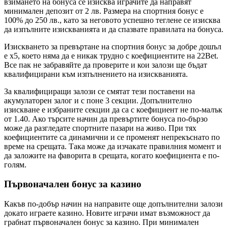
взимането на бонуса се изисква играчите да направят
минимален депозит от 2 лв. Размера на спортния бонус е
100% до 250 лв., като за неговото успешно теглене се изисква
да изпълните изискванията и да спазвате правилата на бонуса.
Изискването за превъртане на спортния бонус за добре дошъл
е х5, което няма да е никак трудно с коефициентите на 22Bet.
Все пак не забравяйте да проверите и кои залози ще бъдат
квалифицирани към изпълнението на изискванията.
За квалифициращи залози се смятат тези поставени на
акумулаторен залог и с поне 3 секции. Допълнително
изискване е избраните секции да са с коефициент не по-малък
от 1.40. Ако търсите начин да превъртите бонуса по-бързо
може да разгледате спортните пазари на живо. При тях
коефициентите са динамични и се променят непрекъснато по
време на срещата. Така може да изчакате правилния момент и
да заложите на фаворита в срещата, когато коефициента е по-
голям.
Първоначален бонус за казино
Какъв по-добър начин на направите още допълнителни залози
докато играете казино. Новите играчи имат възможност да
грабнат първоначален бонус за казино. При минимален