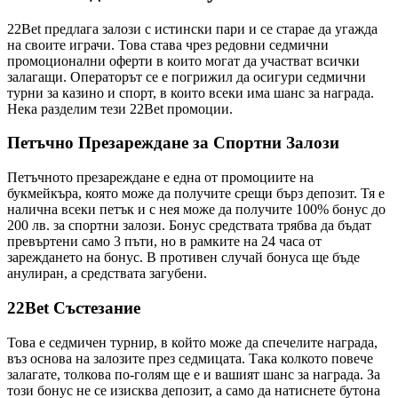
22Bet предлага залози с истински пари и се старае да угажда
на своите играчи. Това става чрез редовни седмични
промоционални оферти в които могат да участват всички
залагащи. Операторът се е погрижил да осигури седмични
турни за казино и спорт, в които всеки има шанс за награда.
Нека разделим тези 22Bet промоции.
Петъчно Презареждане за Спортни Залози
Петъчното презареждане е една от промоциите на
букмейкъра, която може да получите срещи бърз депозит. Тя е
налична всеки петък и с нея може да получите 100% бонус до
200 лв. за спортни залози. Бонус средствата трябва да бъдат
превъртени само 3 пъти, но в рамките на 24 часа от
зареждането на бонус. В противен случай бонуса ще бъде
анулиран, а средствата загубени.
22Bet Състезание
Това е седмичен турнир, в който може да спечелите награда,
въз основа на залозите през седмицата. Така колкото повече
залагате, толкова по-голям ще е и вашият шанс за награда. За
този бонус не се изисква депозит, а само да натиснете бутона