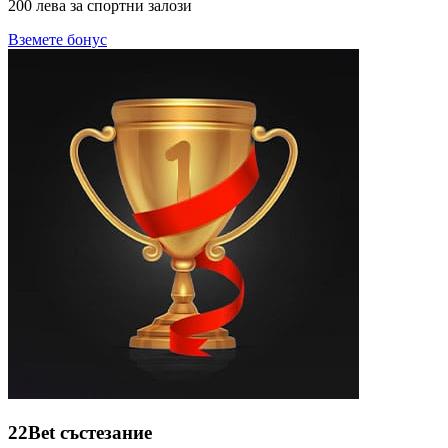
200 лева за спортни залози
Вземете бонус
22Bet състезание