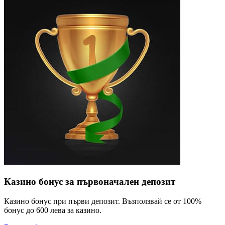
Казино бонус за първоначален депозит
Казино бонус при първи депозит. Възползвай се от 100%
бонус до 600 лева за казино.